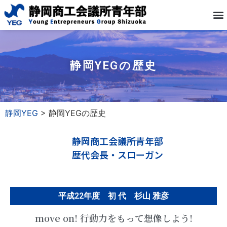
静岡YEGの歴史
静岡YEG
>
静岡YEGの歴史
静岡商工会議所青年部
歴代会長・スローガン
平成22年度 初 代 杉山 雅彦
move on! 行動力をもって想像しよう!