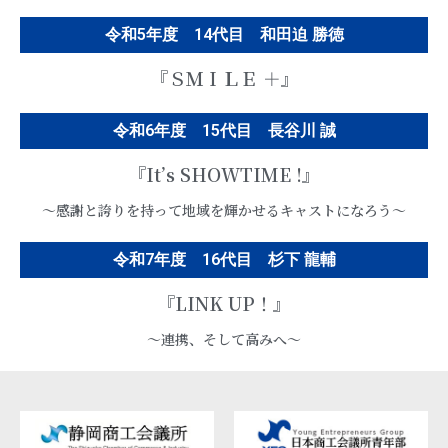
令和5年度 14代目 和田迫 勝徳
『ＳＭＩＬＥ ＋』
令和6年度 15代目 長谷川 誠
『It’s SHOWTIME !』
～感謝と誇りを持って地域を輝かせるキャストになろう～
令和7年度 16代目 杉下 龍輔
『LINK UP！』
～連携、そして高みへ～