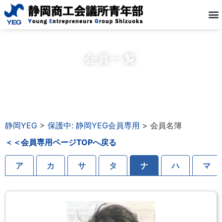
会員一覧
静岡YEG
>
保護中: 静岡YEG会員専用
>
会員名簿
＜＜会員専用ページTOPへ戻る
ア
カ
サ
タ
ナ
ハ
マ