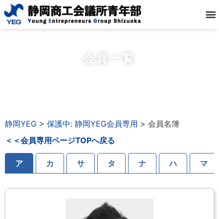
会員一覧
静岡YEG
>
保護中: 静岡YEG会員専用
>
会員名簿
＜＜会員専用ページTOPへ戻る
ア
カ
サ
タ
ナ
ハ
マ