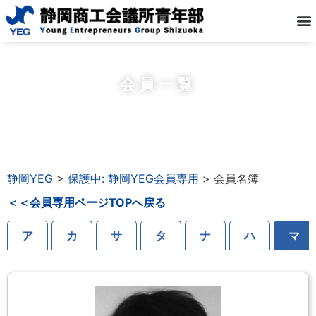
会員一覧
静岡YEG
>
保護中: 静岡YEG会員専用
>
会員名簿
＜＜会員専用ページTOPへ戻る
ア
カ
サ
タ
ナ
ハ
マ