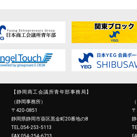
【静岡商工会議所青年部事務局】
（静岡事務所）
（
〒420-0851
〒
静岡県静岡市葵区黒金町20番地の8
静
TEL.054-253-5113
TE
FAX.054-254-6713
FA