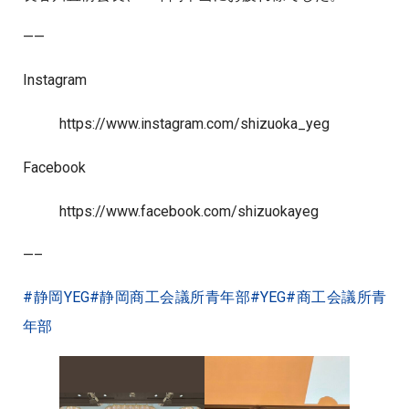
——
Instagram
https://www.instagram.com/shizuoka_yeg
Facebook
https://www.facebook.com/shizuokayeg
—–
#静岡YEG
#静岡商工会議所青年部
#YEG
#商工会議所青
年部