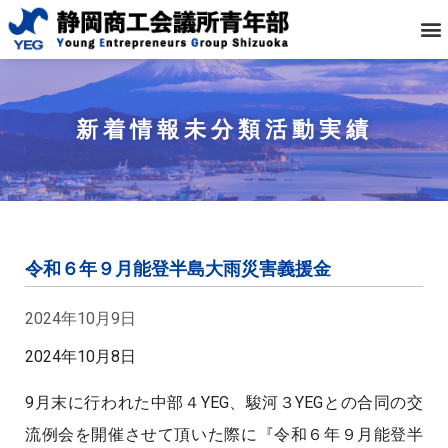
新着情報
未分類
活動実績
令和６年９月能登半島大雨災害義援金
2024年10月9日
2024年10月8日
9月末に行われた中部４YEG、駿河３YEGとの合同の交
流例会を開催させて頂いた際に『令和６年９月能登半