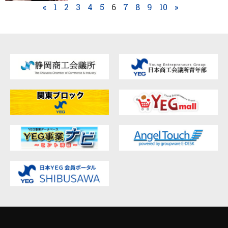
«
1
2
3
4
5
6
7
8
9
10
»